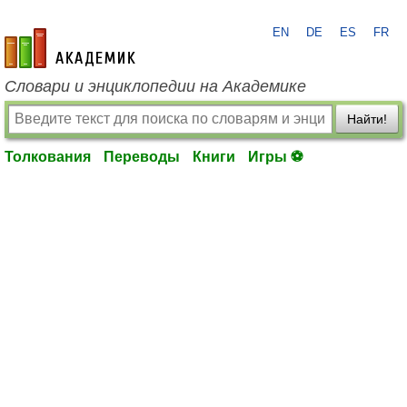
EN
DE
ES
FR
academic.ru
Словари и энциклопедии на Академике
Найти!
Толкования
Переводы
Книги
Игры ⚽