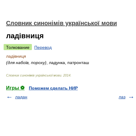
Словник синонімів української мови
ладівниця
Толкование
Перевод
ладівниця
(для набоїв, пороху)
, ладунка, патронташ
Словник синонімів української мови
.
2014
.
Игры ⚽
Поможем сделать НИР
ладан
лаз