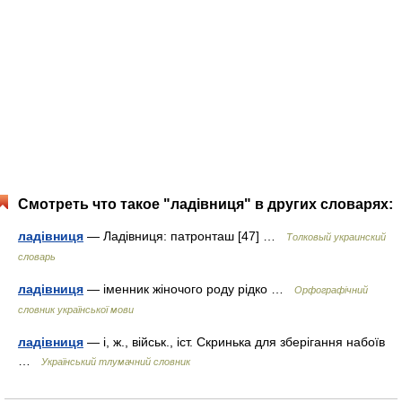
Смотреть что такое "ладівниця" в других словарях:
ладівниця
— Ладівниця: патронташ [47] …
Толковый украинский
словарь
ладівниця
— іменник жіночого роду рідко …
Орфографічний
словник української мови
ладівниця
— і, ж., військ., іст. Скринька для зберігання набоїв
…
Український тлумачний словник